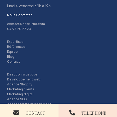
lundi > vendredi : 9h à 19h
Nous Contacter
contact@base-sud.com
04 97 20 27 20
Expertises
Références
Equipe
Blog
Contact
Direction artistique
Développement web
Agence Shopify
Marketing clients
Marketing digital
Agence SEO
Agence traffic management
Prendre RDV
@ Copyright 2014-2025 | Base sud
CONTACT
TELEPHONE
powered by Calendly
Mentions légales
|
Conditions générales