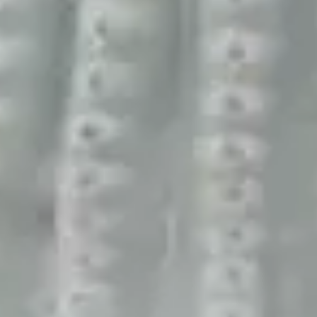
artistique :
l'art de
séduire par
l’image „
Nos directeurs artistiques développent des